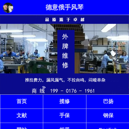
德意俄手风琴
首页
揽修
巴扬
文献
手保
钢保